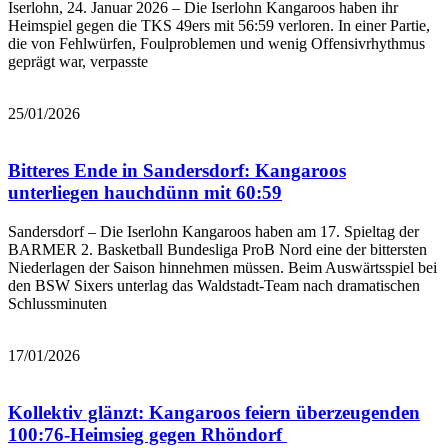
Iserlohn, 24. Januar 2026 – Die Iserlohn Kangaroos haben ihr
Heimspiel gegen die TKS 49ers mit 56:59 verloren. In einer Partie,
die von Fehlwürfen, Foulproblemen und wenig Offensivrhythmus
geprägt war, verpasste
Bericht lesen
25/01/2026
Bitteres Ende in Sandersdorf: Kangaroos
unterliegen hauchdünn mit 60:59
Sandersdorf – Die Iserlohn Kangaroos haben am 17. Spieltag der
BARMER 2. Basketball Bundesliga ProB Nord eine der bittersten
Niederlagen der Saison hinnehmen müssen. Beim Auswärtsspiel bei
den BSW Sixers unterlag das Waldstadt-Team nach dramatischen
Schlussminuten
Bericht lesen
17/01/2026
Kollektiv glänzt: Kangaroos feiern überzeugenden
100:76-Heimsieg gegen Rhöndorf