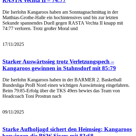
RASTA Vechta II – 74:77
Die Iserlohn Kangaroos haben am Sonntagnachmittag in der
Matthias-Grothe-Halle ein hochintensives und bis zur letzten
Sekunde spannendes Duell gegen RASTA Vechta II knapp mit
74:77 verloren. Trotz großer Moral und
Bericht lesen
17/11/2025
Starker Auswärtssieg trotz Verletzungspech –
Kangaroos gewinnen in Stahnsdorf mit 85:79
Die Iserlohn Kangaroos haben in der BARMER 2. Basketball
Bundesliga ProB Nord einen wichtigen Auswärtssieg eingefahren.
Beim 79:85-Erfolg über die TKS 49ers bewies das Team von
Headcoach Toni Prostran nach
Bericht lesen
09/11/2025
Starke Aufholjagd sichert den Heimsieg: Kangaroos
bezwingen die BSW Sixers mit 83:68