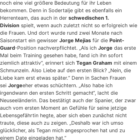
noch eine viel größere Bedeutung für ihr Leben
bekommen. Denn in Sodertalje gibt es ebenfalls ein
Herrenteam, das auch in der
schwedischen 1.
Division
spielt, wenn auch zuletzt nicht so erfolgreich wie
die Frauen. Und dort wurde rund zwei Monate nach
Saisonstart ein gewisser
Jorge Mejias
für die
Point-
Guard
-Position nachverpflichtet. „Als ich
Jorge
das erste
Mal beim Training gesehen habe, fand ich ihn sofort
ziemlich attraktiv“, erinnert sich
Tegan Graham
mit einem
Schmunzeln. Also Liebe auf den ersten Blick? „Nein, die
Liebe kam erst etwas später.“ Denn in Sachen Frauen
sei
Jorge
eher etwas schüchtern. „Also habe ich
irgendwann den ersten Schritt gemacht“, lacht die
Neuseeländerin. Das bestätigt auch der Spanier, der zwar
auch vom ersten Moment an Gefühle für seine jetzige
Lebensgefährtin hegte, aber sich eben zunächst nicht
traute, diese auch zu zeigen. „Deshalb war ich umso
glücklicher, als Tegan mich angesprochen hat und zu
einem Date eingeladen hat.“