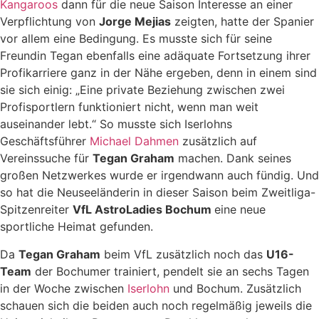
Kangaroos
dann für die neue Saison Interesse an einer
Verpflichtung von
Jorge Mejias
zeigten, hatte der Spanier
vor allem eine Bedingung. Es musste sich für seine
Freundin Tegan ebenfalls eine adäquate Fortsetzung ihrer
Profikarriere ganz in der Nähe ergeben, denn in einem sind
sie sich einig: „Eine private Beziehung zwischen zwei
Profisportlern funktioniert nicht, wenn man weit
auseinander lebt.“ So musste sich Iserlohns
Geschäftsführer
Michael Dahmen
zusätzlich auf
Vereinssuche für
Tegan Graham
machen. Dank seines
großen Netzwerkes wurde er irgendwann auch fündig. Und
so hat die Neuseeländerin in dieser Saison beim Zweitliga-
Spitzenreiter
VfL AstroLadies Bochum
eine neue
sportliche Heimat gefunden.
Da
Tegan Graham
beim VfL zusätzlich noch das
U16-
Team
der Bochumer trainiert, pendelt sie an sechs Tagen
in der Woche zwischen
Iserlohn
und Bochum. Zusätzlich
schauen sich die beiden auch noch regelmäßig jeweils die