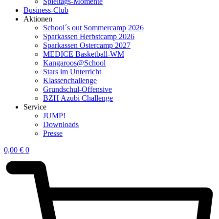
Spieltags-Momente
Business-Club
Aktionen
School´s out Sommercamp 2026
Sparkassen Herbstcamp 2026
Sparkassen Ostercamp 2027
MEDICE Basketball-WM
Kangaroos@School
Stars im Unterricht
Klassenchallenge
Grundschul-Offensive
BZH Azubi Challenge
Service
JUMP!
Downloads
Presse
0,00
€
0