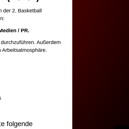
n der 2. Basketball
n:
Medien / PR.
d durchzuführen. Außerdem
en Arbeitsatmosphäre.
s
te folgende