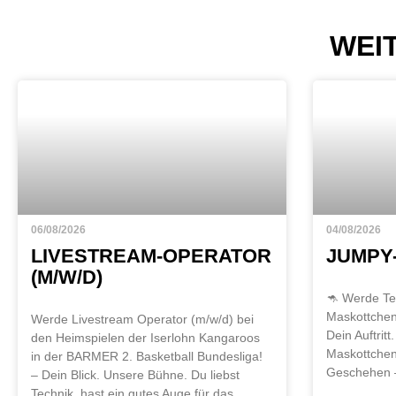
WEI
06/08/2026
04/08/2026
LIVESTREAM-OPERATOR
JUMPY-
(M/W/D)
🦘 Werde Tei
Maskottchen
Werde Livestream Operator (m/w/d) bei
Dein Auftrit
den Heimspielen der Iserlohn Kangaroos
Maskottchen
in der BARMER 2. Basketball Bundesliga!
Geschehen –
– Dein Blick. Unsere Bühne. Du liebst
Technik, hast ein gutes Auge für das