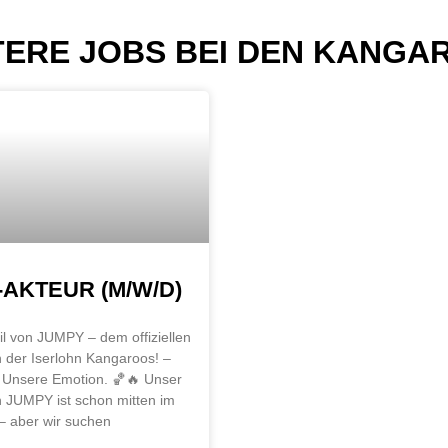
TERE JOBS BEI DEN KANGA
AKTEUR (M/W/D)
l von JUMPY – dem offiziellen
 der Iserlohn Kangaroos! –
t. Unsere Emotion. 🏀🔥 Unser
 JUMPY ist schon mitten im
 aber wir suchen