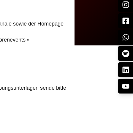
 Kanäle sowie der Homepage
orenevents •
rbungsunterlagen sende bitte