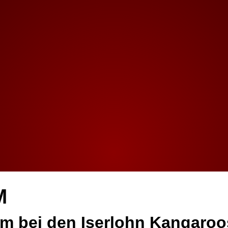
M
um bei den
Iserlohn Kangaroo