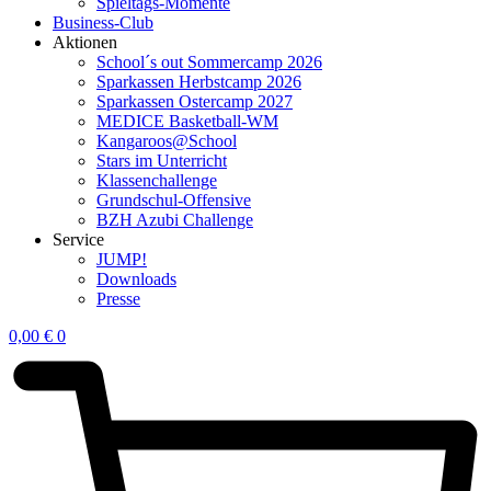
Spieltags-Momente
Business-Club
Aktionen
School´s out Sommercamp 2026
Sparkassen Herbstcamp 2026
Sparkassen Ostercamp 2027
MEDICE Basketball-WM
Kangaroos@School
Stars im Unterricht
Klassenchallenge
Grundschul-Offensive
BZH Azubi Challenge
Service
JUMP!
Downloads
Presse
0,00
€
0