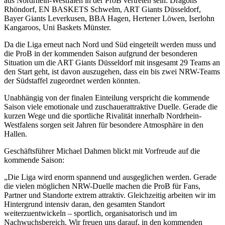
aus Nordrhein-Westfalen in der ProB vertreten sein: Dragons
Rhöndorf, EN BASKETS Schwelm, ART Giants Düsseldorf,
Bayer Giants Leverkusen, BBA Hagen, Hertener Löwen, Iserlohn
Kangaroos, Uni Baskets Münster.
Da die Liga erneut nach Nord und Süd eingeteilt werden muss und
die ProB in der kommenden Saison aufgrund der besonderen
Situation um die ART Giants Düsseldorf mit insgesamt 29 Teams an
den Start geht, ist davon auszugehen, dass ein bis zwei NRW-Teams
der Südstaffel zugeordnet werden könnten.
Unabhängig von der finalen Einteilung verspricht die kommende
Saison viele emotionale und zuschauerattraktive Duelle. Gerade die
kurzen Wege und die sportliche Rivalität innerhalb Nordrhein-
Westfalens sorgen seit Jahren für besondere Atmosphäre in den
Hallen.
Geschäftsführer Michael Dahmen blickt mit Vorfreude auf die
kommende Saison:
„Die Liga wird enorm spannend und ausgeglichen werden. Gerade
die vielen möglichen NRW-Duelle machen die ProB für Fans,
Partner und Standorte extrem attraktiv. Gleichzeitig arbeiten wir im
Hintergrund intensiv daran, den gesamten Standort
weiterzuentwickeln – sportlich, organisatorisch und im
Nachwuchsbereich. Wir freuen uns darauf, in den kommenden