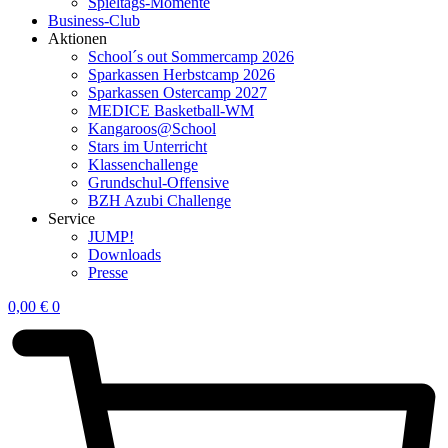
Spieltags-Momente
Business-Club
Aktionen
School´s out Sommercamp 2026
Sparkassen Herbstcamp 2026
Sparkassen Ostercamp 2027
MEDICE Basketball-WM
Kangaroos@School
Stars im Unterricht
Klassenchallenge
Grundschul-Offensive
BZH Azubi Challenge
Service
JUMP!
Downloads
Presse
0,00
€
0