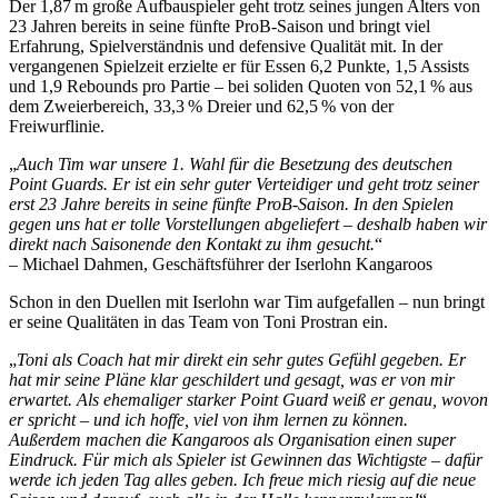
Der 1,87 m große Aufbauspieler geht trotz seines jungen Alters von
23 Jahren bereits in seine fünfte ProB-Saison und bringt viel
Erfahrung, Spielverständnis und defensive Qualität mit. In der
vergangenen Spielzeit erzielte er für Essen 6,2 Punkte, 1,5 Assists
und 1,9 Rebounds pro Partie – bei soliden Quoten von 52,1 % aus
dem Zweierbereich, 33,3 % Dreier und 62,5 % von der
Freiwurflinie.
„
Auch Tim war unsere 1. Wahl für die Besetzung des deutschen
Point Guards. Er ist ein sehr guter Verteidiger und geht trotz seiner
erst 23 Jahre bereits in seine fünfte ProB-Saison. In den Spielen
gegen uns hat er tolle Vorstellungen abgeliefert – deshalb haben wir
direkt nach Saisonende den Kontakt zu ihm gesucht.
“
– Michael Dahmen, Geschäftsführer der Iserlohn Kangaroos
Schon in den Duellen mit Iserlohn war Tim aufgefallen – nun bringt
er seine Qualitäten in das Team von Toni Prostran ein.
„
Toni als Coach hat mir direkt ein sehr gutes Gefühl gegeben. Er
hat mir seine Pläne klar geschildert und gesagt, was er von mir
erwartet. Als ehemaliger starker Point Guard weiß er genau, wovon
er spricht – und ich hoffe, viel von ihm lernen zu können.
Außerdem machen die Kangaroos als Organisation einen super
Eindruck. Für mich als Spieler ist Gewinnen das Wichtigste – dafür
werde ich jeden Tag alles geben. Ich freue mich riesig auf die neue