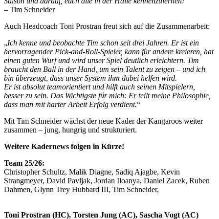
Saison und darauf, euch alle in der Halle kennenzulernen!
“
– Tim Schneider
Auch Headcoach Toni Prostran freut sich auf die Zusammenarbeit:
„
Ich kenne und beobachte Tim schon seit drei Jahren. Er ist ein
hervorragender Pick-and-Roll-Spieler, kann für andere kreieren, hat
einen guten Wurf und wird unser Spiel deutlich erleichtern. Tim
braucht den Ball in der Hand, um sein Talent zu zeigen – und ich
bin überzeugt, dass unser System ihm dabei helfen wird.
Er ist absolut teamorientiert und hilft auch seinen Mitspielern,
besser zu sein. Das Wichtigste für mich: Er teilt meine Philosophie,
dass man mit harter Arbeit Erfolg verdient.
“
Mit Tim Schneider wächst der neue Kader der Kangaroos weiter
zusammen – jung, hungrig und strukturiert.
Weitere Kadernews folgen in Kürze!
Team 25/26:
Christopher Schultz, Malik Diagne, Sadiq Ajagbe, Kevin
Strangmeyer, David Pavljak, Jordan Iloanya, Daniel Zacek, Ruben
Dahmen, Glynn Trey Hubbard III, Tim Schneider,
Toni Prostran (HC), Torsten Jung (AC), Sascha Vogt (AC)