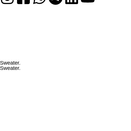
Sweater.
Sweater.
Sweater
Art. Nr. 27 K1X Sweatjacke #25
30,00
€
inkl. 19% MwSt
Details anzeigen
Sweater