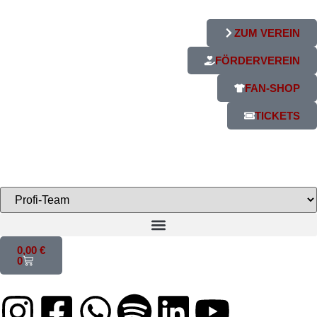
ZUM VEREIN
FÖRDERVEREIN
FAN-SHOP
TICKETS
0,00
€
0