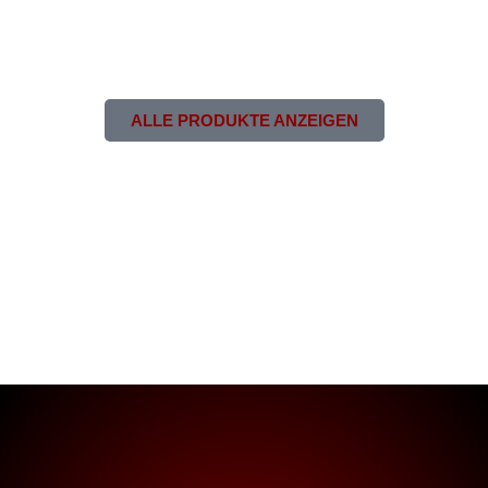
Art.Nr. 28 K1X Sweatjacke NOMA #25
30,00
€
inkl. 19% MwSt
Details anzeigen
ALLE PRODUKTE ANZEIGEN